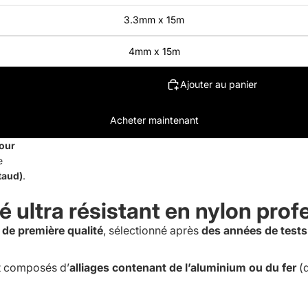
3.3mm x 15m
4mm x 15m
Ajouter au panier
Acheter maintenant
pour
e
taud)
.
ré ultra résistant en nylon pr
de première qualité
, sélectionné après
des années de tests 
nt composés d’
alliages contenant de l’aluminium ou du fer
(d